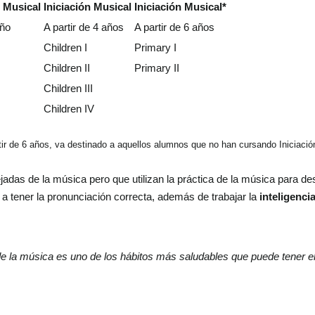
 Musical
Iniciación Musical
Iniciación Musical*
año
A partir de 4 años
A partir de 6 años
Children I
Primary I
Children II
Primary II
Children III
Children IV
rtir de 6 años, va destinado a aquellos alumnos que no han cursando Iniciació
das de la música pero que utilizan la práctica de la música para des
 a tener la pronunciación correcta, además de trabajar la
inteligenci
de la música es uno de los hábitos más saludables que puede tener 