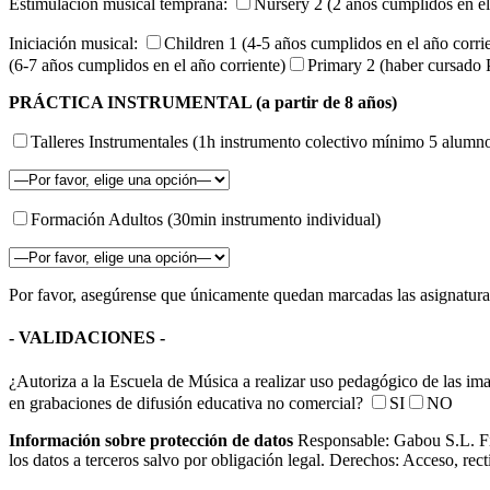
Estimulación musical temprana:
Nursery 2 (2 años cumplidos en el
Iniciación musical:
Children 1 (4-5 años cumplidos en el año corri
(6-7 años cumplidos en el año corriente)
Primary 2 (haber cursado 
PRÁCTICA INSTRUMENTAL (a partir de 8 años)
Talleres Instrumentales (1h instrumento colectivo mínimo 5 alumn
Formación Adultos (30min instrumento individual)
Por favor, asegúrense que únicamente quedan marcadas las asignaturas 
- VALIDACIONES -
¿Autoriza a la Escuela de Música a realizar uso pedagógico de las ima
en grabaciones de difusión educativa no comercial?
SI
NO
Información sobre protección de datos
Responsable: Gabou S.L. Fin
los datos a terceros salvo por obligación legal. Derechos: Acceso, rect