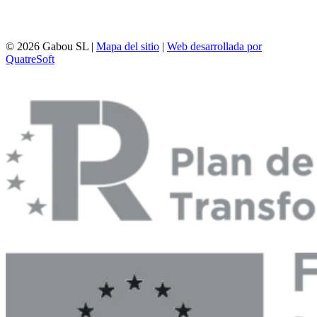
© 2026 Gabou SL |
Mapa del sitio
|
Web desarrollada por
QuatreSoft