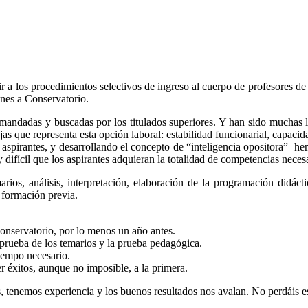
 a los procedimientos selectivos de ingreso al cuerpo de profesores de
ones a Conservatorio.
emandadas y buscadas por los titulados superiores. Y han sido muchas l
jas que representa esta opción laboral: estabilidad funcionarial, capacid
pirantes, y desarrollando el concepto de “inteligencia opositora” hemo
 difícil que los aspirantes adquieran la totalidad de competencias necesa
rios, análisis, interpretación, elaboración de la programación didáct
 formación previa.
 conservatorio, por lo menos un año antes.
 prueba de los temarios y la prueba pedagógica.
iempo necesario.
er éxitos, aunque no imposible, a la primera.
es, tenemos experiencia y los buenos resultados nos avalan. No perdáis 