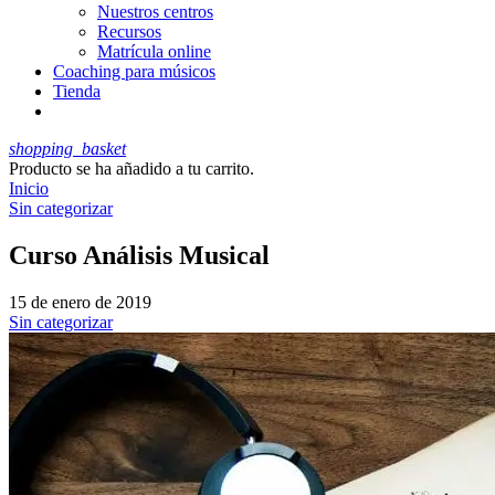
Nuestros centros
Recursos
Matrícula online
Coaching para músicos
Tienda
shopping_basket
Producto
se ha añadido a tu carrito.
Inicio
Sin categorizar
Curso Análisis Musical
15 de enero de 2019
Sin categorizar