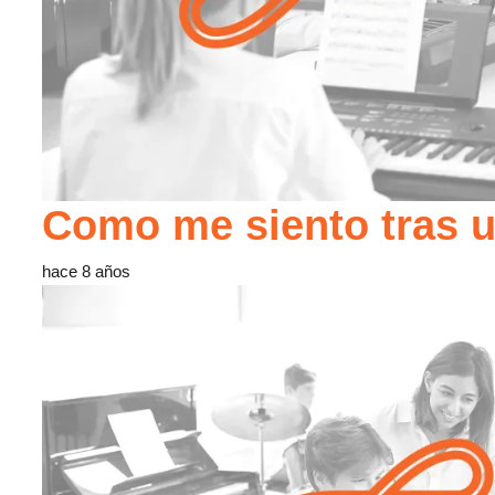
Como me siento tras u
hace 8 años