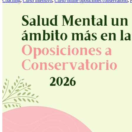
Coaching
,
Curso Intensivo
,
Curso online oposiciones conservatorio
,
F