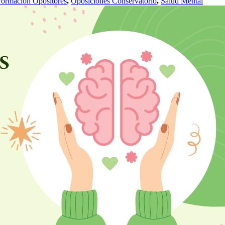
ormación Opositores
,
Oposiciones Conservatorio
,
Salud Mental