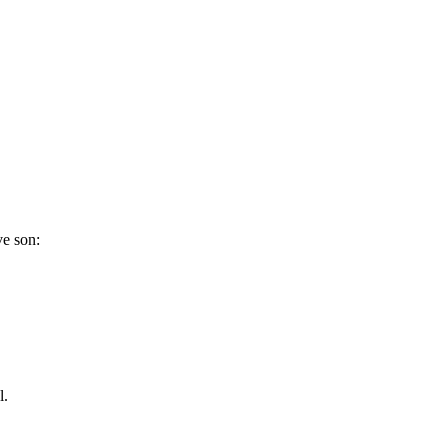
ve son:
l.