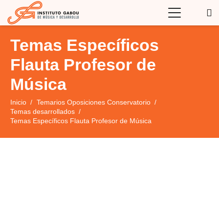
Temas Específicos
Flauta Profesor de
Música
Inicio
/
Temarios Oposiciones Conservatorio
/
Temas desarrollados
/
Temas Específicos Flauta Profesor de Música