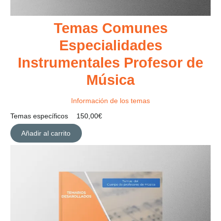
Temas Comunes
Especialidades
Instrumentales Profesor de
Música
Información de los temas
Temas específicos
150,00
€
Añadir al carrito