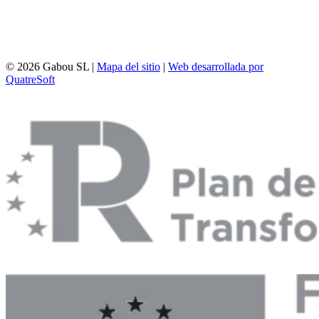
© 2026 Gabou SL |
Mapa del sitio
|
Web desarrollada por
QuatreSoft