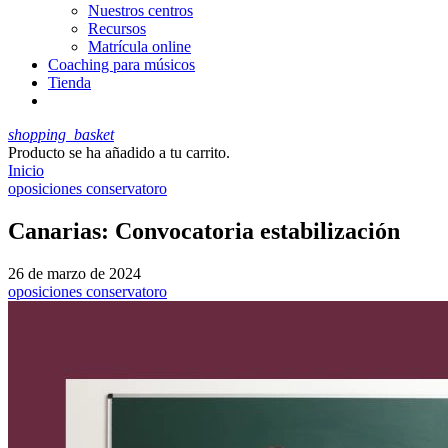
Nuestros centros
Recursos
Matrícula online
Coaching para músicos
Tienda
shopping_basket
Producto
se ha añadido a tu carrito.
Inicio
oposiciones conservatoro
Canarias: Convocatoria estabilización
26 de marzo de 2024
oposiciones conservatoro