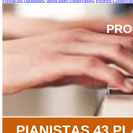
Formación Opositores
,
oposiciones conservatoro
,
Profesor Conservat