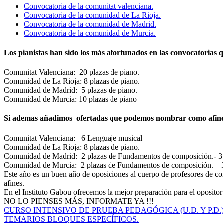
Convocatoria de la comunitat valenciana.
Convocatoria de la comunidad de La Rioja.
Convocatoria de la comunidad de Madrid.
Convocatoria de la comunidad de Murcia.
Los pianistas han sido los más afortunados en las convocatorias 
Comunitat Valenciana:
20 plazas de piano.
Comunidad de La Rioja: 8 plazas de piano.
Comunidad de Madrid:
5 plazas de piano.
Comunidad de Murcia: 10 plazas de piano
Si ademas añadimos
ofertadas que podemos nombrar como afines
Comunitat Valenciana:
6 Lenguaje musical
Comunidad de La Rioja: 8 plazas de piano.
Comunidad de Madrid:
2 plazas de Fundamentos de composición.- 3
Comunidad de Murcia:
2 plazas de Fundamentos de composición. – 
Este año es un buen año de oposiciones al cuerpo de profesores de co
afines.
En el Instituto Gabou ofrecemos la mejor preparación para el opositor
NO LO PIENSES MÁS, INFORMATE YA !!!
CURSO INTENSIVO DE PRUEBA PEDAGÓGICA (U.D. Y P.D.
TEMARIOS BLOQUES ESPECÍFICOS.