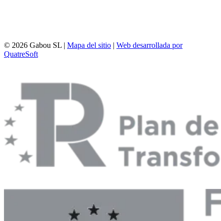
© 2026 Gabou SL |
Mapa del sitio
|
Web desarrollada por
QuatreSoft